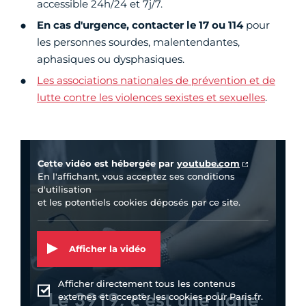
accessible 24h/24 et 7j/7.
En cas d'urgence, contacter le 17 ou 114
pour
les personnes sourdes, malentendantes,
aphasiques ou dysphasiques.
Les associations nationales de prévention et de
lutte contre les violences sexistes et sexuelles
.
Vidéo Youtube
Cette vidéo est hébergée par
youtube.com
En l'affichant, vous acceptez ses conditions
d'utilisation
et les potentiels cookies déposés par ce site.
Afficher la vidéo
Afficher directement tous les contenus
externes et accepter les cookies pour Paris.fr.