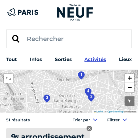
Tout
Infos
Sorties
Activités
Lieux
1
+
−
4
2
3
Leaflet
|
©
OpenStreetMap
contributors
51 résultats
Trier par
Filtrer
✕
Full_districts
:
9ᵉ arrondissement