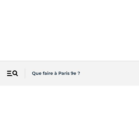
Que faire à Paris 9e ?
Menu
Les newsletters de Paris
Recevez directement par email