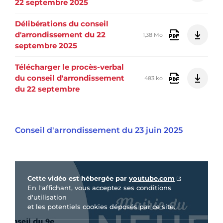
22 septembre 2025
Délibérations du conseil
d'arrondissement du 22
1,38 Mo
septembre 2025
Télécharger le procès-verbal
du conseil d'arrondissement
483 ko
du 22 septembre
Conseil d'arrondissement du 23 juin 2025
Vidéo Youtube
Cette vidéo est hébergée par
youtube.com
En l'affichant, vous acceptez ses conditions
d'utilisation
et les potentiels cookies déposés par ce site.