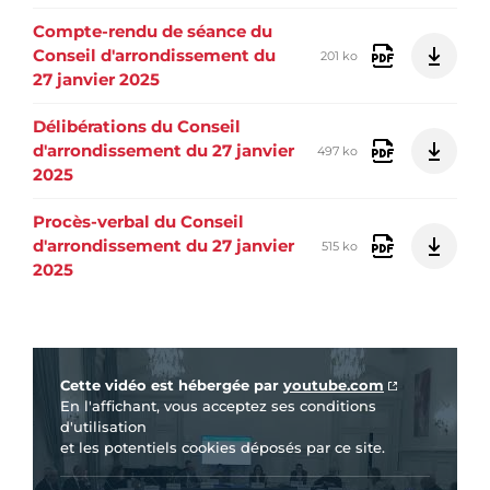
Compte-rendu de séance du
Conseil d'arrondissement du
201 ko
27 janvier 2025
Délibérations du Conseil
d'arrondissement du 27 janvier
497 ko
2025
Procès-verbal du Conseil
d'arrondissement du 27 janvier
515 ko
2025
Vidéo Youtube
Cette vidéo est hébergée par
youtube.com
En l'affichant, vous acceptez ses conditions
d'utilisation
et les potentiels cookies déposés par ce site.