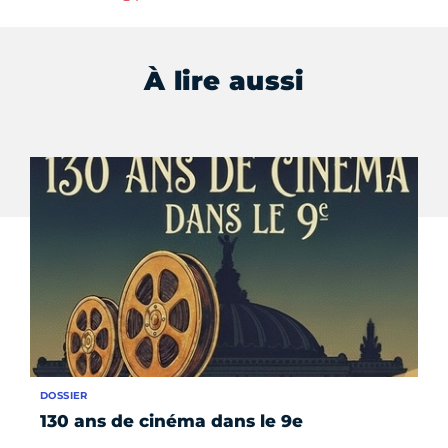
À lire aussi
DOSSIER
ÉV
130 ans de cinéma dans le 9e
Le
na