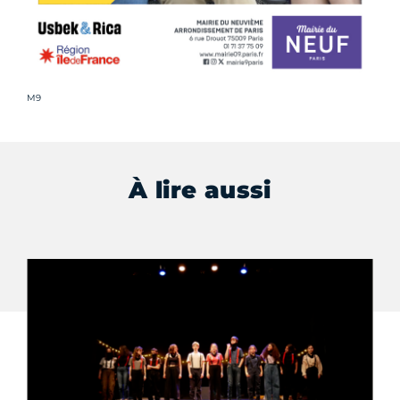
Crédit photo :
M9
À lire aussi