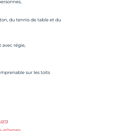
personnes,
on, du tennis de table et du
 avec régie,
imprenable sur les toits
.org
le-athenes