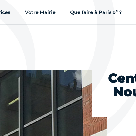
e
ices
Votre Mairie
Que faire à Paris 9
?
Cen
No