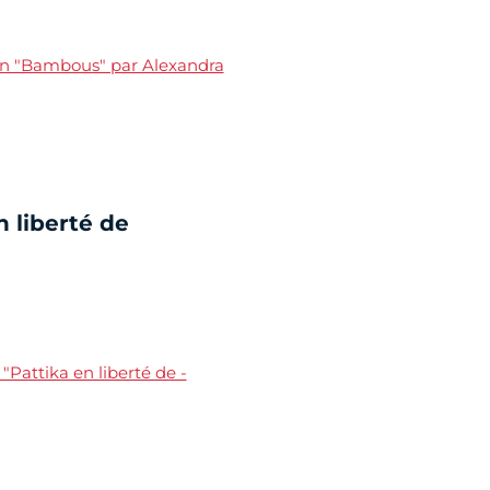
on "Bambous" par Alexandra
n liberté de
"Pattika en liberté de -