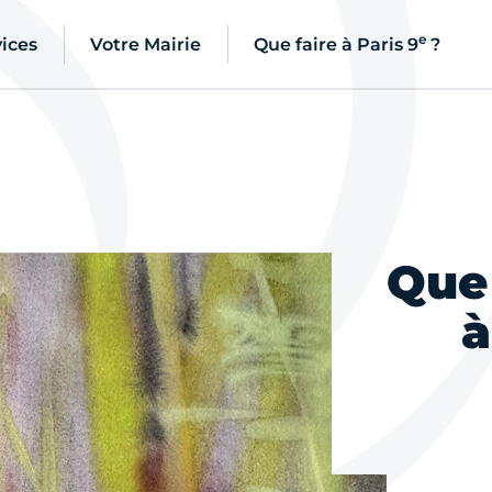
e
ices
Votre Mairie
Que faire à Paris 9
?
Que 
à