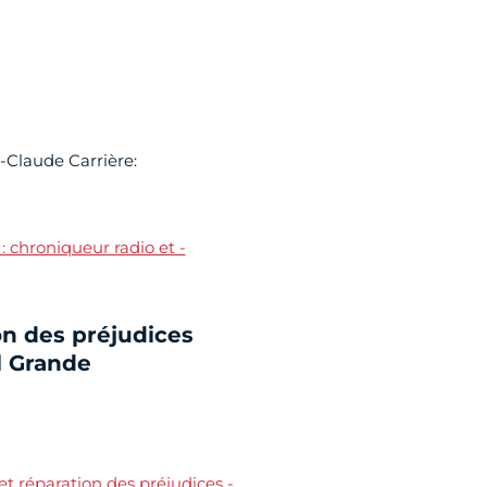
-Claude Carrière:
: chroniqueur radio et -
on des préjudices
l Grande
 réparation des préjudices -