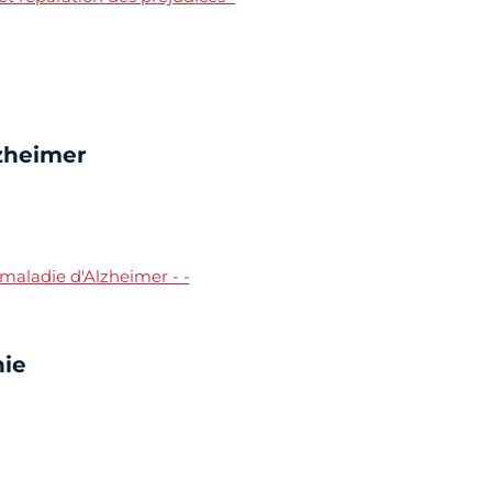
lzheimer
 maladie d'Alzheimer - -
nie