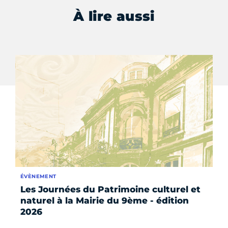
À lire aussi
ÉVÈNEMENT
SE
Les Journées du Patrimoine culturel et
Se
naturel à la Mairie du 9ème - édition
2026